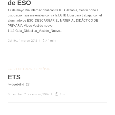
de ESO
17 de mayo Día Internacional contra la LGTBfobia, Gehitu pone a
disposición sus materiales contra la LGTB fobia para trabajar con el
alumnado de ESO: DESCARGAR EL MATERIAL DIDÁCTICO DE
PRIMARIA Vídeo Vestido nuevo
1.1.1.Guia_Didactica_Vestido_Nuevo...
Gehitu
,
4 marzo, 2015
1 min
CONTENIDOS ESPAÑOL
ETS
[widgetkit id=28]
Super User
,
7 noviembre, 2014
1 min