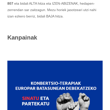
807
eta bidali ALTA hitza eta IZEN-ABIZENAK, hedapen-
zerrendan sar zaitzagun. Mezu horiek jasotzeari utzi nahi
izan ezkero berriz, bidali BAJA hitza.
Kanpainak