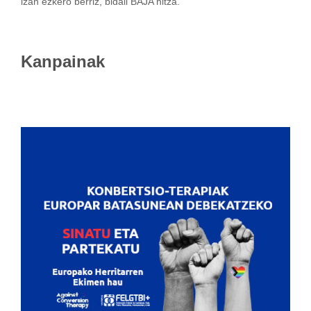
izan ezkero berriz, bidali BAJA hitza.
Kanpainak