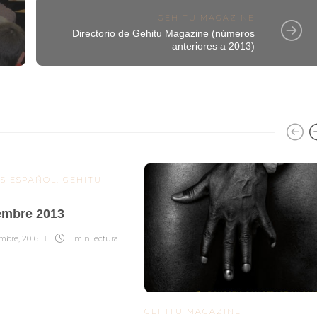
GEHITU MAGAZINE
Directorio de Gehitu Magazine (números
anteriores a 2013)
S ESPAÑOL
,
GEHITU
embre 2013
mbre, 2016
1 min
lectura
GEHITU MAGAZINE