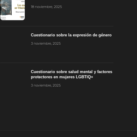
resentación de libro
Cuestionario
18 noviembre, 2025
8 noviembre, 2025
3 noviembre, 20
Cuestionario sobre la expresión de género
3 noviembre, 2025
Cuestionario sobre salud mental y factores
protectores en mujeres LGBTIQ+
3 noviembre, 2025