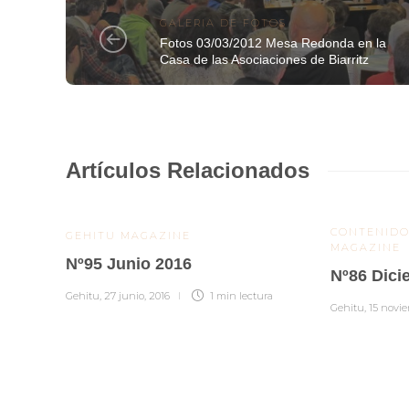
GALERIA DE FOTOS
Fotos 03/03/2012 Mesa Redonda en la
Casa de las Asociaciones de Biarritz
Artículos Relacionados
CONTENIDO
GEHITU MAGAZINE
MAGAZINE
Nº95 Junio 2016
Nº86 Dici
Gehitu
,
27 junio, 2016
1 min
lectura
Gehitu
,
15 novie