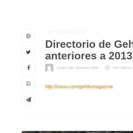
GEHITU MAGAZINE
Directorio de Ge
anteriores a 2013
Super User
,
26 enero, 2005
1 min
lectura
http://issuu.com/
gehitumagazine