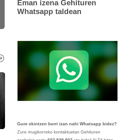
Eman izena
Gehituren
Whatsapp taldean
Gure ekintzen berri izan nahi Whatsapp bidez?
Zure mugikorreko kontaktuetan Gehituren
GEHITU MAGAZ
GEHITU MAGAZINE
zenbakia sartu
607 829 807
eta bidali ALTA hitza