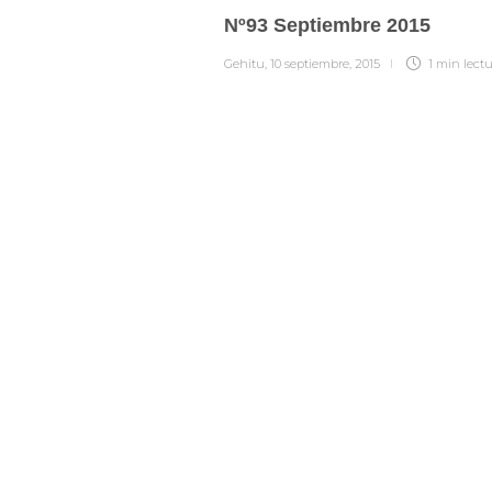
Nº93 Septiembre 2015
Gehitu
,
10 septiembre, 2015
1 min
lect