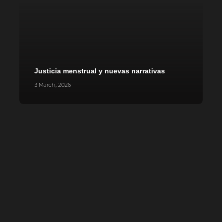
Justicia menstrual y nuevas narrativas
P
3 March, 2026
1