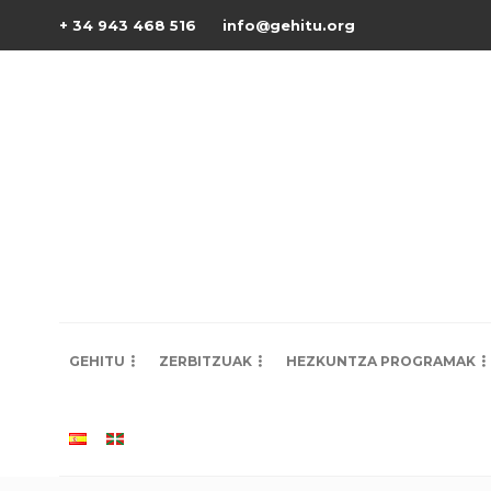
+ 34 943 468 516
info@gehitu.org
GEHITU
ZERBITZUAK
HEZKUNTZA PROGRAMAK