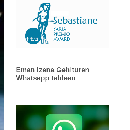
Eman izena
Gehituren
Whatsapp taldean