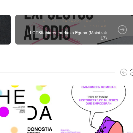
ALBISTE NABARMENAK
,
LGTBI
ALBISTEAK
LGTBIfobiaren aurkako Eguna (Maiatzak
17)