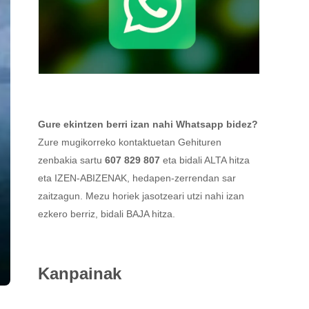
Gure ekintzen berri izan nahi Whatsapp bidez?
Zure mugikorreko kontaktuetan Gehituren
zenbakia sartu
607 829 807
eta bidali ALTA hitza
eta IZEN-ABIZENAK, hedapen-zerrendan sar
zaitzagun. Mezu horiek jasotzeari utzi nahi izan
ezkero berriz, bidali BAJA hitza.
Kanpainak