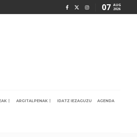
07
AUG
2026
EAK
ARGITALPENAK
IDATZ IEZAGUZU
AGENDA