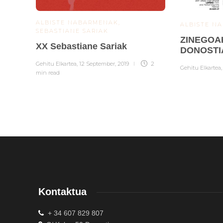
ALBISTE NABARMENAK
,
ALBISTE N
SEBASTIANE SARIAK
ZINEGOA
XX Sebastiane Sariak
DONOSTI
Gehitu Elkartea
,
12 September, 2019
2
Gehitu Elkartea
min
read
Kontaktua
+ 34 607 829 807