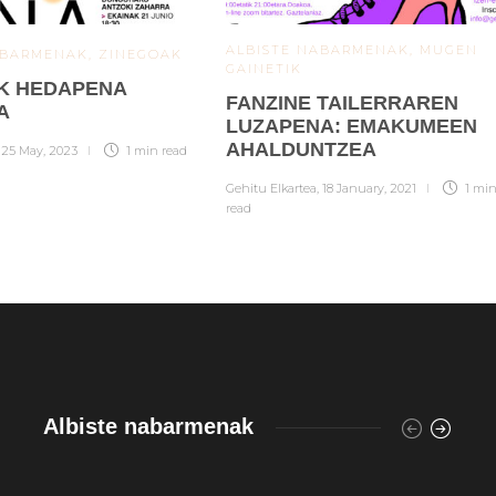
ALBISTE NABARMENAK
,
MUGEN
ABARMENAK
,
ZINEGOAK
GAINETIK
K HEDAPENA
FANZINE TAILERRAREN
A
LUZAPENA: EMAKUMEEN
AHALDUNTZEA
,
25 May, 2023
1 min
read
Gehitu Elkartea
,
18 January, 2021
1 mi
read
Albiste nabarmenak