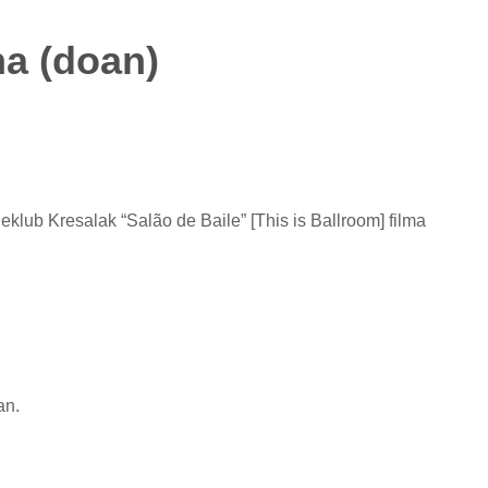
a (doan)
eklub Kresalak “Salão de Baile” [This is Ballroom] filma
an.