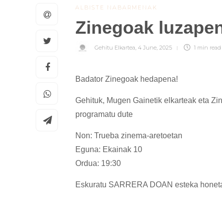
ALBISTE NABARMENAK
Zinegoak luzapen
Gehitu Elkartea
,
4 June, 2025
1 min
read
Badator Zinegoak hedapena!
Gehituk, Mugen Gainetik elkarteak eta Zin
programatu dute
Non: Trueba zinema-aretoetan
Eguna: Ekainak 10
Ordua: 19:30
Eskuratu SARRERA DOAN
esteka honet