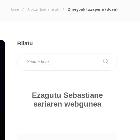
Home
Albiste Nabarmenak
Zinegoak luzapena (doan)
Bilatu
Ezagutu Sebastiane
sariaren webgunea