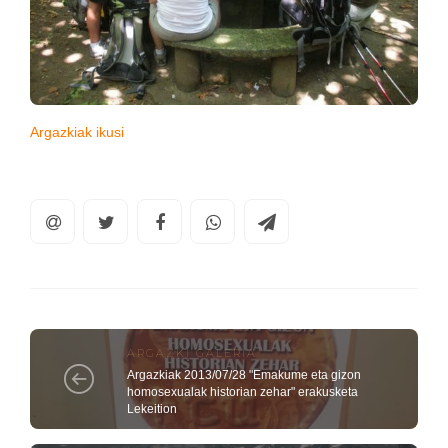
Argazkiak ikusi
ARGAZKI GALERIA
Argazkiak 2013/07/28 "Emakume eta gizon
homosexualak historian zehar" erakusketa
Lekeition