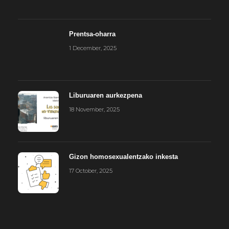
Prentsa-oharra
1 December, 2025
Liburuaren aurkezpena
18 November, 2025
Gizon homosexualentzako inkesta
17 October, 2025