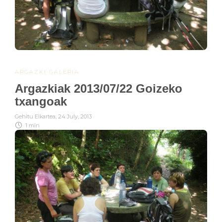
ARGAZKI GALERIA
Argazkiak 2013/07/22 Goizeko
txangoak
Gehitu Elkartea
,
24 July, 2013
1 min