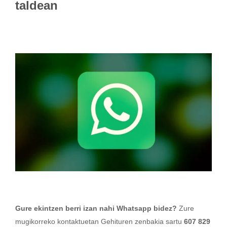
taldean
Gure ekintzen berri izan nahi Whatsapp bidez?
Zure
mugikorreko kontaktuetan Gehituren zenbakia sartu
607 829