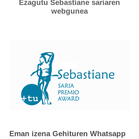
Ezagutu Sebastiane sariaren
webgunea
Eman izena
Gehituren Whatsapp