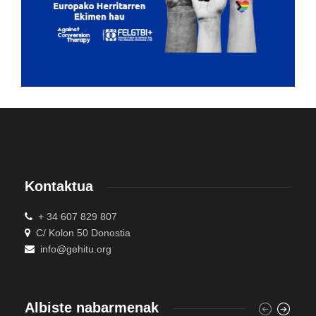
Kontaktua
+ 34 607 829 807
C/ Kolon 50 Donostia
info@gehitu.org
Albiste nabarmenak