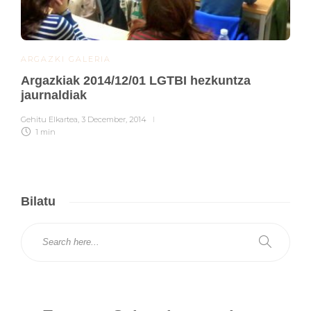
ARGAZKI GALERIA
Argazkiak 2014/12/01 LGTBI hezkuntza
jaurnaldiak
Gehitu Elkartea
,
3 December, 2014
1 min
Bilatu