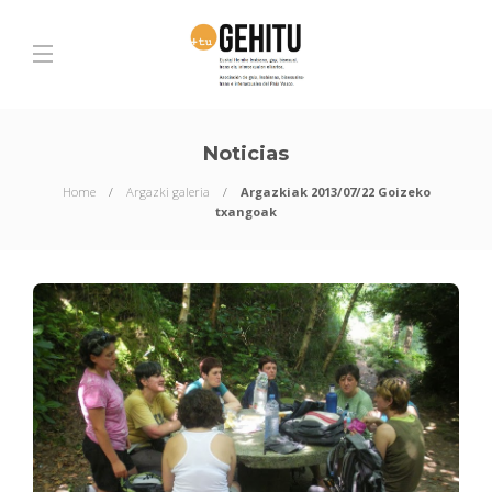
Noticias
Home
Argazki galeria
Argazkiak 2013/07/22 Goizeko
txangoak