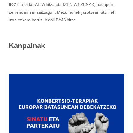
807
eta bidali ALTA hitza eta IZEN-ABIZENAK, hedapen-
zerrendan sar zaitzagun. Mezu horiek jasotzeari utzi nahi
izan ezkero berriz, bidali BAJA hitza.
Kanpainak