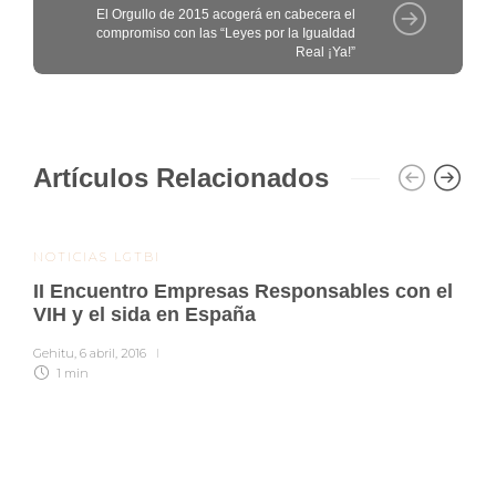
El Orgullo de 2015 acogerá en cabecera el
compromiso con las “Leyes por la Igualdad
Real ¡Ya!”
Artículos Relacionados
NOTICIAS LGTBI
II Encuentro Empresas Responsables con el
VIH y el sida en España
Gehitu
,
6 abril, 2016
1 min