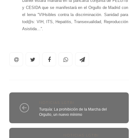
Daniel estará mañana en la pancarta conjunta de FELGTB
y CESIDA que se manifestará en el Orgullo de Madrid con
el lema “VIHsibles contra la discriminación. Sanidad para
tod@s: VIH, ITS, Hepatitis, Transexualidad, Reproducción
Asistida…”.
NOTICIAS LGTBI
Turquía: La prohibición de la Marcha del
Orgullo, un nuevo mínimo
NOTICIAS LGTBI