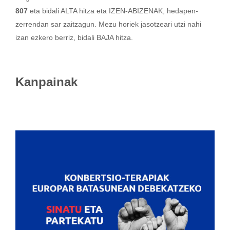
807
eta bidali ALTA hitza eta IZEN-ABIZENAK, hedapen-
zerrendan sar zaitzagun. Mezu horiek jasotzeari utzi nahi
izan ezkero berriz, bidali BAJA hitza.
Kanpainak