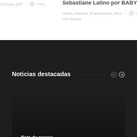
Sebastiane Latino por BABY
,
23 mayo, 2017
1 min
Gehitu Elkartea
,
26 septiembre, 2024
1
min
lectura
Noticias destacadas
Nota de prensa
P