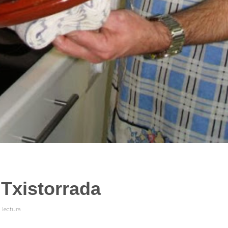
 Txistorrada
n
lectura