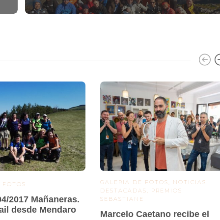
GALERIA DE FOTOS
,
NOTICIAS
E FOTOS
DESTACADAS
,
PREMIOS
04/2017 Mañaneras.
SEBASTIANE
rail desde Mendaro
Marcelo Caetano recibe el