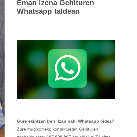
Eman izena
Gehituren
Whatsapp taldean
Gure ekintzen berri izan nahi Whatsapp bidez?
Zure mugikorreko kontaktuetan Gehituren
zenbakia sartu
607 829 807
eta bidali ALTA hitza