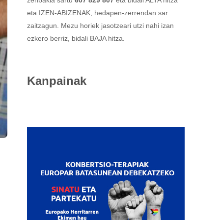
eta IZEN-ABIZENAK, hedapen-zerrendan sar
zaitzagun. Mezu horiek jasotzeari utzi nahi izan
ezkero berriz, bidali BAJA hitza.
Kanpainak