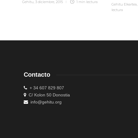
Gehitu
,
3 diciembre, 2015
1 min
lectura
Gehitu Elkartea
lectura
Contacto
+ 34 607 829 807
C/ Kolon 50 Donostia
info@gehitu.org