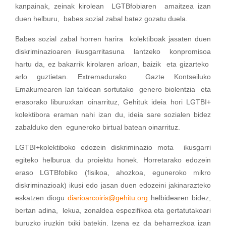
kanpainak, zeinak kirolean LGTBfobiaren amaitzea izan
duen helburu, babes sozial zabal batez gozatu duela.
Babes sozial zabal horren harira kolektiboak jasaten duen
diskriminazioaren ikusgarritasuna lantzeko konpromisoa
hartu da, ez bakarrik kirolaren arloan, baizik eta gizarteko
arlo guztietan. Extremadurako Gazte Kontseiluko
Emakumearen lan taldean sortutako genero biolentzia eta
erasorako liburuxkan oinarrituz, Gehituk ideia hori LGTBI+
kolektibora eraman nahi izan du, ideia sare sozialen bidez
zabalduko den eguneroko birtual batean oinarrituz.
LGTBI+kolektiboko edozein diskriminazio mota ikusgarri
egiteko helburua du proiektu honek. Horretarako edozein
eraso LGTBfobiko (fisikoa, ahozkoa, eguneroko mikro
diskriminazioak) ikusi edo jasan duen edozeini jakinarazteko
eskatzen diogu
diarioarcoiris@gehitu.org
helbidearen bidez,
bertan adina, lekua, zonaldea espezifikoa eta gertatutakoari
buruzko iruzkin txiki batekin. Izena ez da beharrezkoa izan