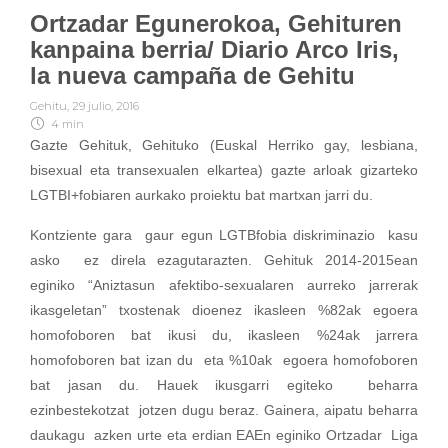
Ortzadar Egunerokoa, Gehituren
kanpaina berria/ Diario Arco Iris,
la nueva campaña de Gehitu
Gehitu
,
29 julio, 2016
4 min
Gazte Gehituk, Gehituko (Euskal Herriko gay, lesbiana,
bisexual eta transexualen elkartea) gazte arloak gizarteko
LGTBI+fobiaren aurkako proiektu bat martxan jarri du.
Kontziente gara gaur egun LGTBfobia diskriminazio kasu
asko ez direla ezagutarazten. Gehituk 2014-2015ean
eginiko “Aniztasun afektibo-sexualaren aurreko jarrerak
ikasgeletan” txostenak dioenez ikasleen %82ak egoera
homofoboren bat ikusi du, ikasleen %24ak jarrera
homofoboren bat izan du eta %10ak egoera homofoboren
bat jasan du. Hauek ikusgarri egiteko beharra
ezinbestekotzat jotzen dugu beraz. Gainera, aipatu beharra
daukagu azken urte eta erdian EAEn eginiko Ortzadar Liga