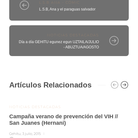
L.S.B ANA - CÓMIC
L.S.B, Ana y el paraguas salvador
NOTICIAS DESTACADAS
Día a día GEHITU egunez egun UZTAILA/JULIO
- ABUZTUA/AGOSTO
Artículos Relacionados
NOTICIAS DESTACADAS
Campaña verano de prevención del VIH //
San Juanes (Hernani)
Gehitu
,
3 julio, 2015