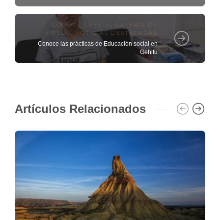
CONOCE GEHITU
,
GALERÍA DE
VIDEOS
,
NOTICIAS DESTACADAS
Conoce las prácticas de Educación social en
Gehitu
Artículos Relacionados