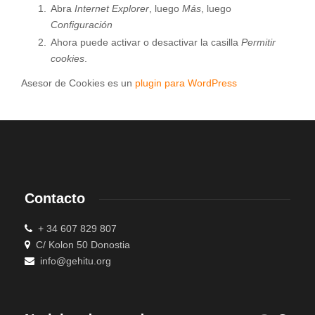
Abra
Internet Explorer
, luego
Más
, luego
Configuración
Ahora puede activar o desactivar la casilla
Permitir
cookies
.
Asesor de Cookies es un
plugin para WordPress
Contacto
+ 34 607 829 807
C/ Kolon 50 Donostia
info@gehitu.org