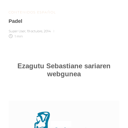
CONTENIDOS ESPAÑOL
Padel
Super User
,
19 octubre, 2014
1 min
Ezagutu Sebastiane sariaren
webgunea