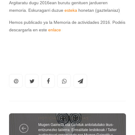
Argitaratu dugu 2016ean burutu genituen jardueren
memoria. Eskuragarri duzue
esteka
honetan (gaztelaniaz)
Hemos publicado ya la Memoria de actividades 2016. Podéis
descargarla en este
enlace
NOTICIAS DESTACADAS
Mugen Gainetik eta Gehituk antolatutako ikus-
entzunezko tailerra: Errealitate lesbikoak / Taller
audiovisual organizado por Mugen Gainetik y