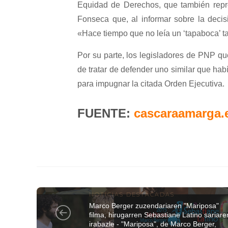
Equidad de Derechos, que también repro
Fonseca que, al informar sobre la deci
«Hace tiempo que no leía un ‘tapaboca’ t
Por su parte, los legisladores de PNP q
de tratar de defender uno similar que hab
para impugnar la citada Orden Ejecutiva.
FUENTE:
cascaraamarga.
NOTICIAS DESTACADAS
Marco Berger zuzendariaren "Mariposa"
filma, hirugarren Sebastiane Latino sariare
irabazle - "Mariposa", de Marco Berger,