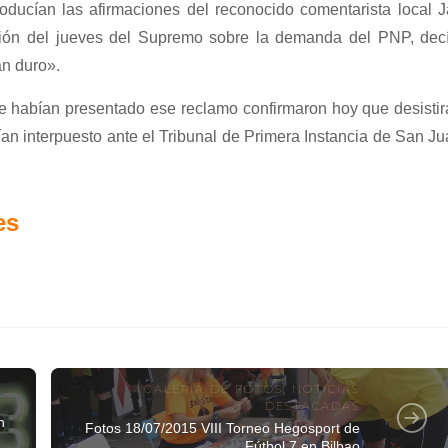
ducían las afirmaciones del reconocido comentarista local J
sión del jueves del Supremo sobre la demanda del PNP, decí
an duro».
ue habían presentado ese reclamo confirmaron hoy que desisti
ían interpuesto ante el Tribunal de Primera Instancia de San J
es
GALERIA DE FOTOS
,
NOTICIAS
DESTACADAS
n
Fotos 18/07/2015 VIII Torneo Hegosport de
Fútbol 7 en Bilbao