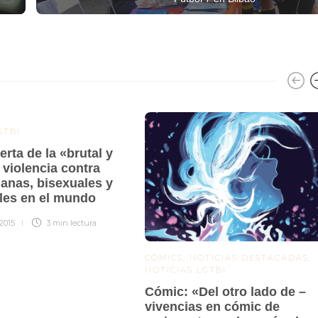
GTBI
rta de la «brutal y
 violencia contra
ianas, bisexuales y
les en el mundo
 2015
3 min
lectura
CÓMICS
,
NOTICIAS DESTACADAS
,
NOTICIAS LGTBI
Cómic: «Del otro lado de –
vivencias en cómic de