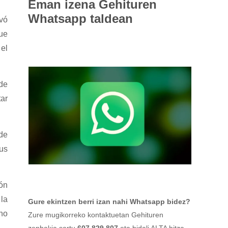
Eman izena
Gehituren
Whatsapp taldean
vó
que
el
de
tar
de
sus
ión
 la
Gure ekintzen berri izan nahi Whatsapp bidez?
no
Zure mugikorreko kontaktuetan Gehituren
zenbakia sartu
607 829 807
eta bidali ALTA hitza