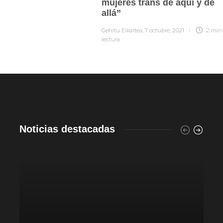
mujeres trans de aquí y de
allá”
Gehitu Elkartea
,
7 octubre, 2021
2 min
lectura
Noticias destacadas