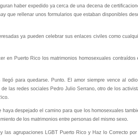
eguran haber expedido ya cerca de una decena de certificacio
hay que rellenar unos formularios que estaban disponibles de
nteresadas ya pueden celebrar sus enlaces civiles como cualqu
r en Puerto Rico los matrimonios homosexuales contraídos 
 llegó para quedarse. Punto. El amor siempre vence al odi
e las redes sociales Pedro Julio Serrano, otro de los activis
ico.
 se haya despejado el camino para que los homosexuales tambi
imiento de los matrimonios entre personas del mismo sexo.
y las agrupaciones LGBT Puerto Rico y Haz lo Correcto por 