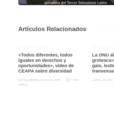
ganadora del Tercer Sebastiane Latino
Artículos Relacionados
NOTICIAS LGTBI
NOTICIAS L
«Todos diferentes, todos
La ONU ale
iguales en derechos y
grotesca»
oportunidades», video de
gais, lesb
CEAPA sobre diversidad
transexua
Gehitu Elkartea
,
23 marzo, 2015
1 min
Gehitu
,
3 junio,
lectura