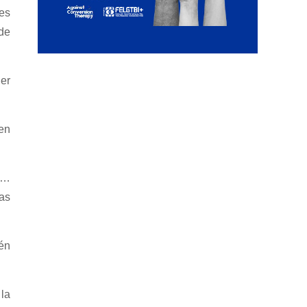
nes
sde
ier
en
o…
tas
én
la