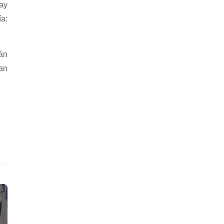
ay
a:
rán
uan