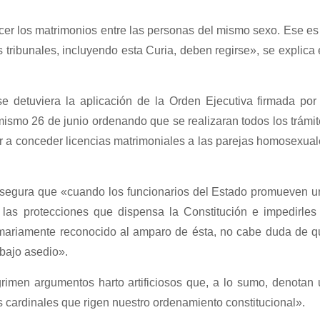
er los matrimonios entre las personas del mismo sexo. Ese es
s tribunales, incluyendo esta Curia, deben regirse», se explica
e detuviera la aplicación de la Orden Ejecutiva firmada por 
 mismo 26 de junio ordenando que se realizaran todos los trámi
 a conceder licencias matrimoniales a las parejas homosexua
e asegura que «cuando los funcionarios del Estado promueven 
las protecciones que dispensa la Constitución e impedirles 
lmariamente reconocido al amparo de ésta, no cabe duda de q
 bajo asedio».
rimen argumentos harto artificiosos que, a lo sumo, denotan 
cardinales que rigen nuestro ordenamiento constitucional».