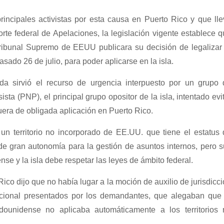
incipales activistas por esta causa en Puerto Rico y que lle
orte federal de Apelaciones, la legislación vigente establece 
ribunal Supremo de EEUU publicara su decisión de legalizar 
pasado 26 de julio, para poder aplicarse en la isla.
 sirvió el recurso de urgencia interpuesto por un grupo 
ta (PNP), el principal grupo opositor de la isla, intentado evi
era de obligada aplicación en Puerto Rico.
n territorio no incorporado de EE.UU. que tiene el estatus 
de gran autonomía para la gestión de asuntos internos, pero 
e y la isla debe respetar las leyes de ámbito federal.
ico dijo que no había lugar a la moción de auxilio de jurisdicc
sdiccional presentados por los demandantes, que alegaban que
adounidense no aplicaba automáticamente a los territorios 