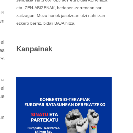
eta IZEN-ABIZENAK, hedapen-zerrendan sar
 el
zaitzagun. Mezu horiek jasotzeari utzi nahi izan
 en
ezkero berriz, bidali BAJA hitza.
el
Kanpainak
tes
les
una
el
ue
un