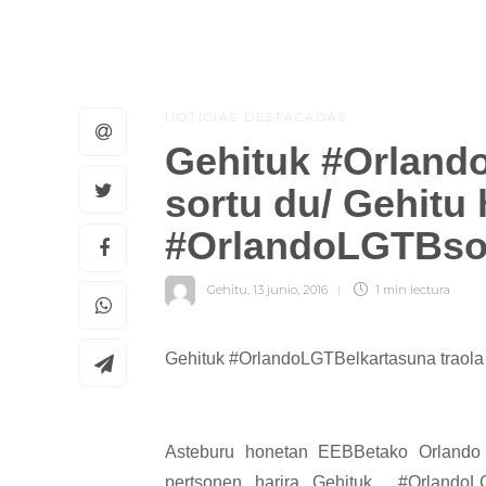
NOTICIAS DESTACADAS
Gehituk #Orland
sortu du/ Gehitu
#OrlandoLGTBsol
Gehitu
,
13 junio, 2016
1 min
lectura
Gehituk #OrlandoLGTBelkartasuna traola 
Asteburu honetan EEBBetako Orlando h
pertsonen harira Gehituk #OrlandoLGT