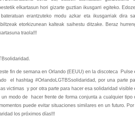
estetik elkartasun hori gizarte guztian ikusgarri egiteko. Edoz
bateratuan erantzuteko modu azkar eta ikusgarriak dira sa
biltzeak etorkizunean kalteak saihestu ditzake. Beraz hurren
rtasuna traola!!!
TBsolidaridad.
e este fin de semana en Orlando (EEUU) en la discoteca Pulse
ado el hashtag #OrlandoLGTBSsolidaridad, por una parte pa
as victimas y por otra parte para hacer esa solidaridad visible
n un modo de hacer frente de forma conjunta a cualquier tipo
momentos puede evitar situaciones similares en un futuro. Por
ridad los próximos días!!!