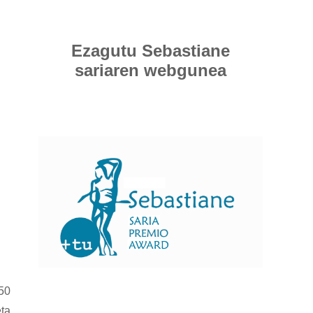
Ezagutu Sebastiane
sariaren webgunea
50
ta