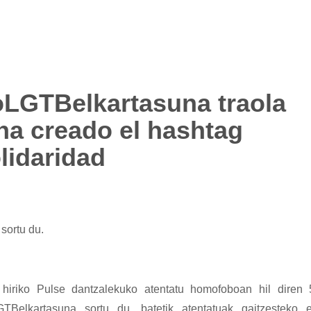
oLGTBelkartasuna traola
 ha creado el hashtag
idaridad
sortu du.
iriko Pulse dantzalekuko atentatu homofoboan hil diren 
Belkartasuna sortu du, batetik atentatuak gaitzesteko e