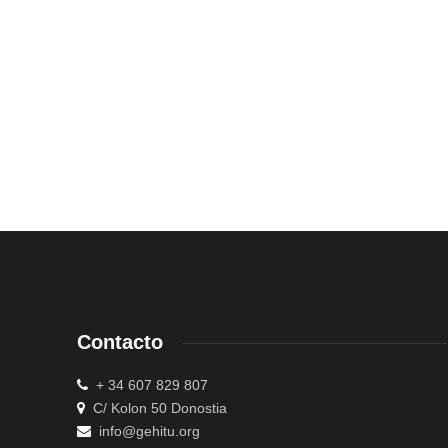
Contacto
+ 34 607 829 807
C/ Kolon 50 Donostia
info@gehitu.org