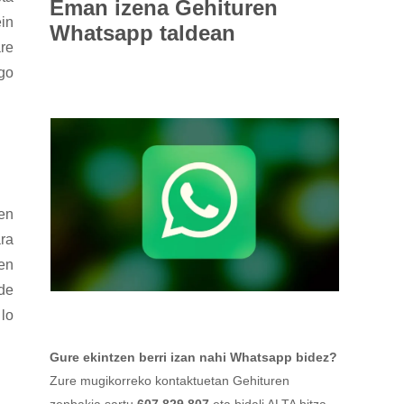
Eman izena
Gehituren
ein
Whatsapp taldean
re
go
 en
ra
 en
 de
 lo
Gure ekintzen berri izan nahi Whatsapp bidez?
Zure mugikorreko kontaktuetan Gehituren
zenbakia sartu
607 829 807
eta bidali ALTA hitza