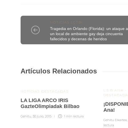
NOTICIAS LGTBI
Tragedia en Orlando (Florida): un ataque 
un local de ambiente gay deja cincuenta
fallecidos y decenas de heridos
Artículos Relacionados
L.S.B ANA -
NOTICIAS DESTACADAS
DESTACADA
LA LIGA ARCO IRIS
¡DISPONIB
GazteOlimpiadak Bilbao
Ana!
Gehitu
,
30 julio, 2015
1 min
lectura
Gehitu Elkartea
lectura