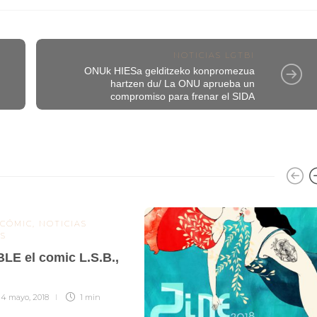
NOTICIAS LGTBI
a
ONUk HIESa gelditzeko konpromezua
hartzen du/ La ONU aprueba un
compromiso para frenar el SIDA
 CÓMIC
,
NOTICIAS
S
LE el comic L.S.B.,
,
4 mayo, 2018
1 min