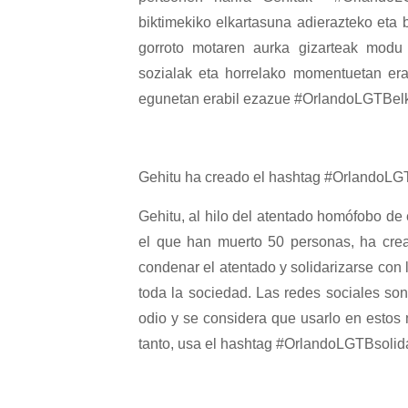
biktimekiko elkartasuna adierazteko eta b
gorroto motaren aurka gizarteak modu 
sozialak eta horrelako momentuetan era
egunetan erabil ezazue #OrlandoLGTBelka
Gehitu ha creado el hashtag #OrlandoLG
Gehitu, al hilo del atentado homófobo d
el que han muerto 50 personas, ha cre
condenar el atentado y solidarizarse con l
toda la sociedad. Las redes sociales so
odio y se considera que usarlo en estos 
tanto, usa el hashtag #OrlandoLGTBsolida