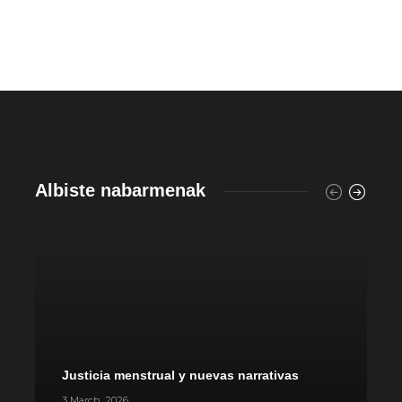
Albiste nabarmenak
Justicia menstrual y nuevas narrativas
P
3 March, 2026
1