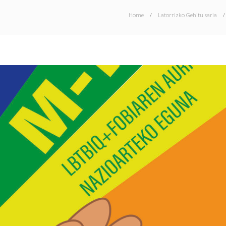
Home
Latorrizko Gehitu saria