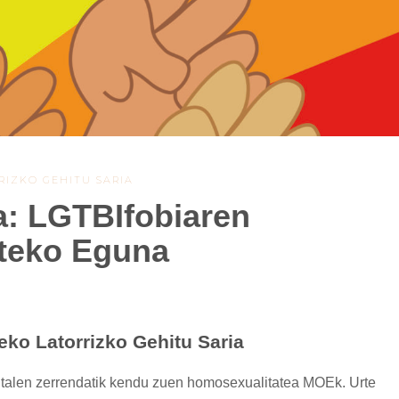
RIZKO GEHITU SARIA
: LGTBIfobiaren
rteko Eguna
ko Latorrizko Gehitu Saria
talen zerrendatik kendu zuen homosexualitatea MOEk. Urte