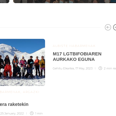
ALBISTE NABARMENAK
M17 LGTBIFOBIAREN
AURKAKO EGUNA
Gehitu Elkartea
,
17 May, 2023
2 min
re
ABARMENAK
,
ARGAZKI
era raketekin
,
25 January, 2022
1 min