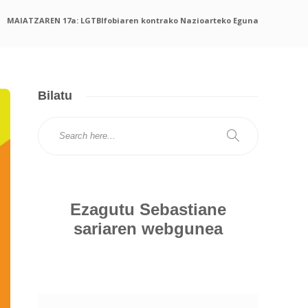
MAIATZAREN 17a: LGTBIfobiaren kontrako Nazioarteko Eguna
Bilatu
Ezagutu Sebastiane
sariaren webgunea