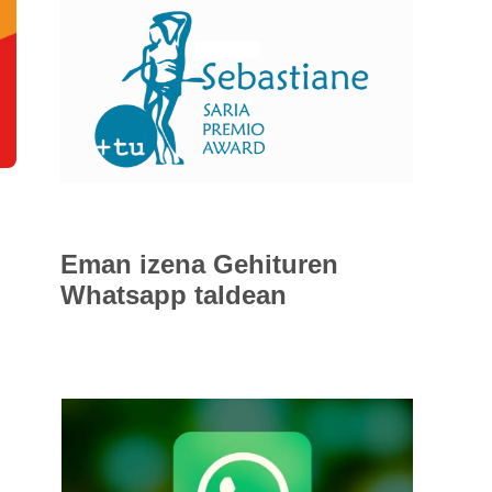
Eman izena
Gehituren
Whatsapp taldean