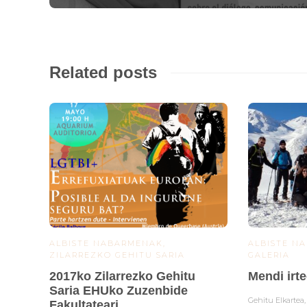
Related posts
ALBISTE NABARMENAK
,
ALBISTE N
ZILARREZKO GEHITU SARIA
GALERIA
2017ko Zilarrezko Gehitu
Mendi irte
Saria EHUko Zuzenbide
Gehitu Elkartea
Fakultateari