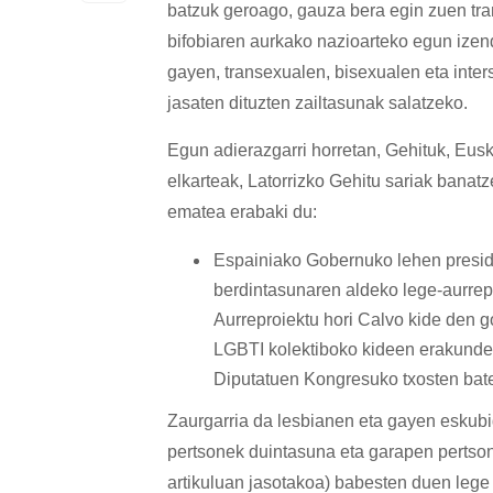
batzuk geroago, gauza bera egin zuen tran
bifobiaren aurkako nazioarteko egun ize
gayen, transexualen, bisexualen eta inte
jasaten dituzten zailtasunak salatzeko.
Egun adierazgarri horretan, Gehituk, Eusk
elkarteak, Latorrizko Gehitu sariak bana
ematea erabaki du:
Espainiako Gobernuko lehen presid
berdintasunaren aldeko lege-aurrepr
Aurreproiektu hori Calvo kide den 
LGBTI kolektiboko kideen erakunde i
Diputatuen Kongresuko txosten bate
Zaurgarria da lesbianen eta gayen eskub
pertsonek duintasuna eta garapen pertsona
artikuluan jasotakoa) babesten duen lege 