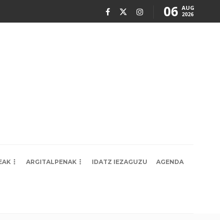
06
AUG
2026
EAK
ARGITALPENAK
IDATZ IEZAGUZU
AGENDA