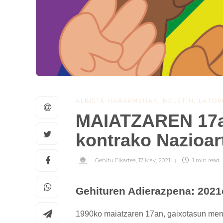
ALBISTE NABARMENAK
,
BOLETÍN
,
LATOR
MAIATZAREN 17a
kontrako Nazioa
Gehitu Elkartea
,
17 May, 2021
1 min
read
Gehituren Adierazpena: 2021e
1990ko maiatzaren 17an, gaixotasun men