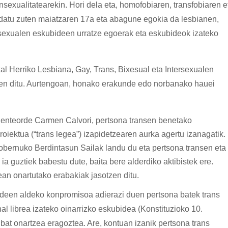
sexualitatearekin. Hori dela eta, homofobiaren, transfobiaren e
ndatu zuten maiatzaren 17a eta abagune egokia da lesbianen,
rsexualen eskubideen urratze egoerak eta eskubideok izateko
al Herriko Lesbiana, Gay, Trans, Bixesual eta Intersexualen
tzen ditu. Aurtengoan, honako erakunde edo norbanako hauei
enteorde Carmen Calvori, pertsona transen benetako
oiektua (“trans legea”) izapidetzearen aurka agertu izanagatik.
gobernuko Berdintasun Sailak landu du eta pertsona transen eta
a guztiek babestu dute, baita bere alderdiko aktibistek ere.
an onartutako erabakiak jasotzen ditu.
ideen aldeko konpromisoa adierazi duen pertsona batek trans
l librea izateko oinarrizko eskubidea (Konstituzioko 10.
bat onartzea eragoztea. Are, kontuan izanik pertsona trans