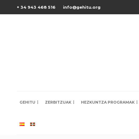
+ 34 943 468 516
info@gehitu.org
GEHITU
ZERBITZUAK
HEZKUNTZA PROGRAMAK