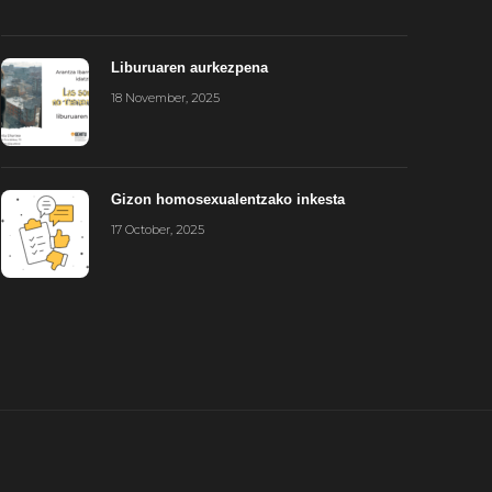
Liburuaren aurkezpena
18 November, 2025
Gizon homosexualentzako inkesta
17 October, 2025