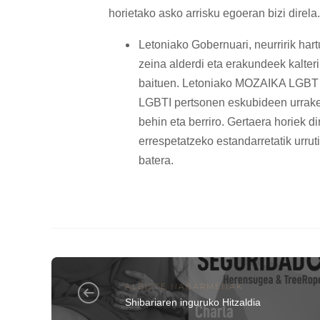
horietako asko arrisku egoeran bizi direla.
Letoniako Gobernuari, neurririk har
zeina alderdi eta erakundeek kalter
baituen. Letoniako MOZAIKA LGBT ko
LGBTI pertsonen eskubideen urraket
behin eta berriro. Gertaera horiek 
errespetatzeko estandarretatik urr
batera.
ALBISTE NABARMENAK
Shibariaren inguruko Hitzaldia