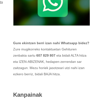
ta
Gure ekintzen berri izan nahi Whatsapp bidez?
Zure mugikorreko kontaktuetan Gehituren
zenbakia sartu
607 829 807
eta bidali ALTA hitza
eta IZEN-ABIZENAK, hedapen-zerrendan sar
zaitzagun. Mezu horiek jasotzeari utzi nahi izan
ezkero berriz, bidali BAJA hitza.
Kanpainak