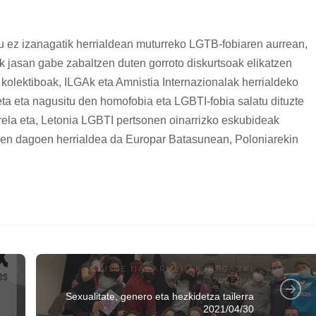
tu ez izanagatik herrialdean muturreko LGTB-fobiaren aurrean,
ik jasan gabe zabaltzen duten gorroto diskurtsoak elikatzen
lektiboak, ILGAk eta Amnistia Internazionalak herrialdeko
a eta nagusitu den homofobia eta LGBTI-fobia salatu dituzte
direla eta, Letonia LGBTI pertsonen oinarrizko eskubideak
utien dagoen herrialdea da Europar Batasunean, Poloniarekin
ALBISTE NABARMENAK
,
ARGAZKI
GALERIA
Sexualitate, genero eta hezkidetza tailerra
2021/04/30