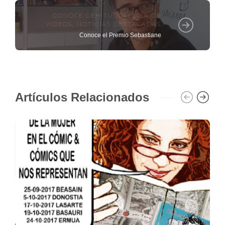
CONOCE GEHITU
,
GALERÍA DE
VIDEOS
,
NOTICIAS DESTACADAS
Conoce el Premio Sebastiane
Artículos Relacionados